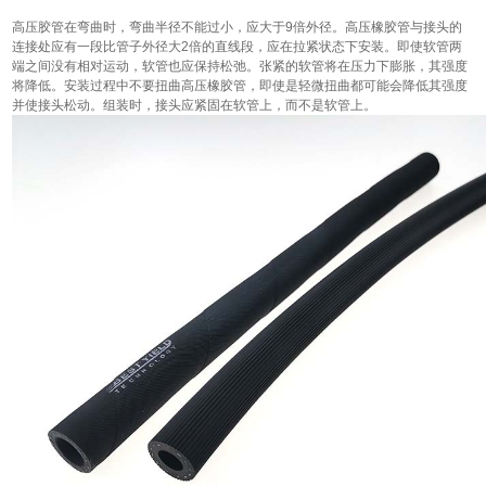
高压胶管在弯曲时，弯曲半径不能过小，应大于9倍外径。高压橡胶管与接头的
连接处应有一段比管子外径大2倍的直线段，应在拉紧状态下安装。即使软管两
端之间没有相对运动，软管也应保持松弛。张紧的软管将在压力下膨胀，其强度
将降低。安装过程中不要扭曲高压橡胶管，即使是轻微扭曲都可能会降低其强度
并使接头松动。组装时，接头应紧固在软管上，而不是软管上。