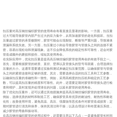
扣压量对高压钢丝编织胶管的使用寿命有着直接且显著的影响。一方面，扣压量
过大可能导致胶管内部产生过大的应力集中，从而加速胶管的老化和损坏。当扣
压量超过胶管的承受极限时，胶管可能会出现裂纹、断裂等严重问题，导致液体
泄漏和系统失效。另一方面，扣压量过小则会导致胶管与管接头之间的连接不紧
密，容易出现松动和泄漏现象。这不仅会降低系统的稳定性和可靠性，还会对胶
管造成额外的磨损和损伤，缩短其使用寿命。
在实际应用中，优化扣压量是提高高压钢丝编织胶管使用寿命的有效手段之一。
首先，需要根据胶管的材质、直径、壁厚以及管接头的型号等因素，合理选择扣
压量的大小。这通常需要通过实验和测试来确定扣压量范围，以确保胶管与管接
头之间的紧密连接和足够的强度。其次，需要选择合适的扣压工具和工艺参数，
以确保扣压量的准确性和一致性。例如，采用高精度的扣压机和稳定的工艺参
数，可以提高扣压量的精度和可靠性。此外，还需要定期对胶管和管接头进行检
查和维护，及时发现并处理潜在的问题，以延长胶管的使用寿命。
除了优化扣压量外，还可以通过其他措施来提高高压钢丝编织胶管的使用寿命。
例如，选择优质的材料和制造工艺，确保胶管具有优异的耐油性、耐热性和耐老
化性；改善使用环境，避免高温、高压、强腐蚀等恶劣条件对胶管造成损害；定
期对胶管进行清洗和保养，保持其清洁和干燥；以及合理设计和布置液压系统，
减少胶管的弯曲和振动等。
在高压钢丝编织胶管的使用过程中，还需要注意以下几点：一是避免胶管长时间