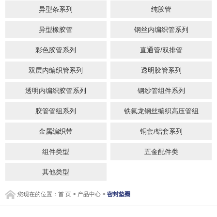
异型条系列
纯胶管
异型橡胶管
钢丝内编织管系列
彩色胶管系列
直通管/双排管
双层内编织管系列
透明胶管系列
透明内编织胶管系列
钢纱管组件系列
胶管管组系列
铁氟龙钢丝编织高压管组
金属编织带
铜套/铝套系列
组件类型
五金配件类
其他类型
您现在的位置：
首 页
>
产品中心
>
密封垫圈