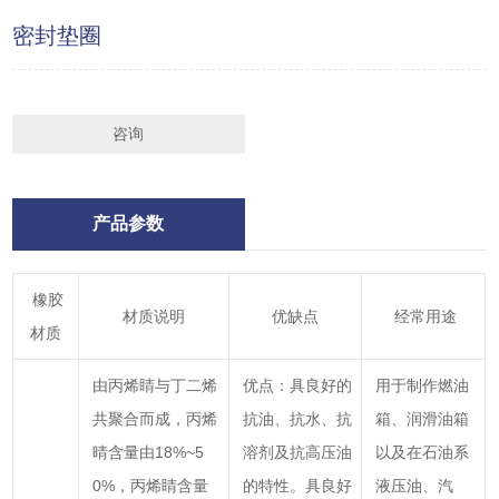
密封垫圈
咨询
产品参数
橡胶
材质说明
优缺点
经常用途
材质
由丙烯睛与丁二烯
优点：具良好的
用于制作燃油
共聚合而成，丙烯
抗油、抗水、抗
箱、润滑油箱
晴含量由18%~5
溶剂及抗高压油
以及在石油系
0%，丙烯睛含量
的特性。具良好
液压油、汽