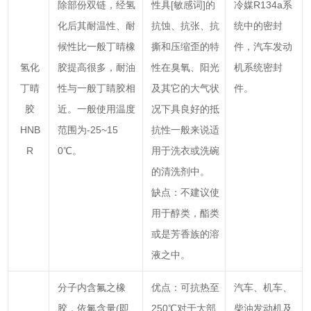
除部份双链，经氢
性具[敏感词]的
冷媒R134a系
化后其耐温性、耐
抗蚀、抗张、抗
统中的密封
候性比一般丁晴橡
撕和压缩歪的特
件，汽车发动
氢化
胶提高很多，耐油
性在臭氧、阳光
机系统密封
丁晴
性与一般丁睛胶相
及其它的大气状
件。
胶
近。一般使用温度
况下具良好的抵
HNB
范围为-25~15
抗性一般来说适
R
0℃。
用于洗衣或洗碗
的清洗剂中。
缺点：不建议使
用于醇类，酯类
或是芳香族的溶
液之中。
分子内含氟之橡
优点：可抗热至
汽车、机车、
胶，依氟含量(即
250℃对于大部
柴油发动机及