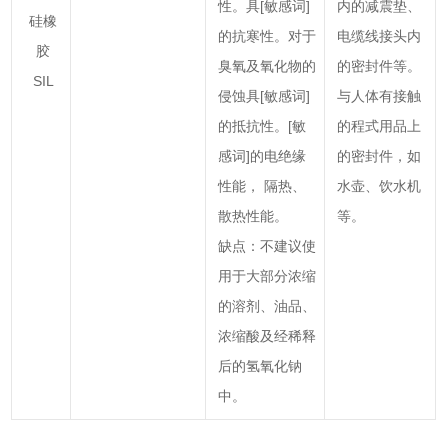
性。具[敏感词]
内的减震垫、
硅橡
的抗寒性。对于
电缆线接头内
胶
臭氧及氧化物的
的密封件等。
SIL
侵蚀具[敏感词]
与人体有接触
的抵抗性。[敏
的程式用品上
感词]的电绝缘
的密封件，如
性能， 隔热、
水壶、饮水机
散热性能。
等。
缺点：不建议使
用于大部分浓缩
的溶剂、油品、
浓缩酸及经稀释
后的氢氧化钠
中。