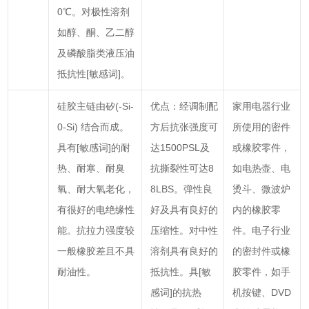
0℃。对极性溶剂
如醇、酮、乙二醇
及磷酸脂类液压油
抵抗性[敏感词]。
硅胶主链由矽(-Si-
优点：经调制配
家用电器行业
0-Si) 结合而成。
方后抗张强度可
所使用的密件
具有[敏感词]的耐
达1500PSL及
或橡胶零件，
热、耐寒、耐臭
抗撕裂性可达8
如电热壶、电
氧、耐大氧老化，
8LBS。弹性良
烫斗、微波炉
有很好的电绝缘性
好及具有良好的
内的橡胶零
能。抗拉力强度较
压缩性。对中性
件。电子行业
一般橡胶差且不具
溶剂具有良好的
的密封件或橡
耐油性。
抵抗性。具[敏
胶零件，如手
感词]的抗热
机按键、DVD