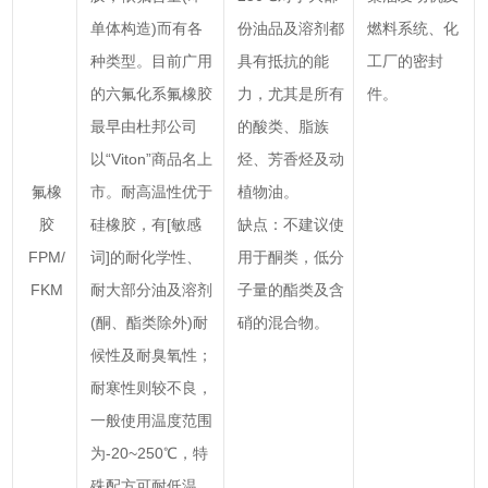
单体构造)而有各
份油品及溶剂都
燃料系统、化
种类型。目前广用
具有抵抗的能
工厂的密封
的六氟化系氟橡胶
力，尤其是所有
件。
最早由杜邦公司
的酸类、脂族
以“Viton”商品名上
烃、芳香烃及动
氟橡
市。耐高温性优于
植物油。
胶
硅橡胶，有[敏感
缺点：不建议使
FPM/
词]的耐化学性、
用于酮类，低分
FKM
耐大部分油及溶剂
子量的酯类及含
(酮、酯类除外)耐
硝的混合物。
候性及耐臭氧性；
耐寒性则较不良，
一般使用温度范围
为-20~250℃，特
殊配方可耐低温