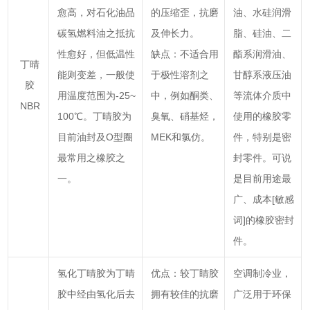
愈高，对石化油品
的压缩歪，抗磨
油、水硅润滑
碳氢燃料油之抵抗
及伸长力。
脂、硅油、二
性愈好，但低温性
缺点：不适合用
酯系润滑油、
丁晴
能则变差，一般使
于极性溶剂之
甘醇系液压油
胶
用温度范围为-25~
中，例如酮类、
等流体介质中
NBR
100℃。丁晴胶为
臭氧、硝基烃，
使用的橡胶零
目前油封及O型圈
MEK和氯仿。
件，特别是密
最常用之橡胶之
封零件。可说
一。
是目前用途最
广、成本[敏感
词]的橡胶密封
件。
氢化丁晴胶为丁晴
优点：较丁睛胶
空调制冷业，
胶中经由氢化后去
拥有较佳的抗磨
广泛用于环保