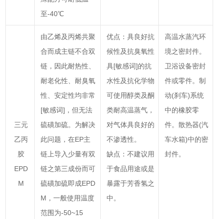
至-40℃
由乙烯及丙烯共聚
优点：具良好抗
高温水蒸汽环
合而成主链不合双
候性及抗臭氧性
境之密封件。
链，因此耐热性、
具[敏感词]的抗
卫浴设备密封
耐老化性、耐臭氧
水性及抗化学物
件或零件。制
性、安定性均非常
可使用醇类及酮
动(刹车)系统
[敏感词]，但无法
类耐高温蒸气，
中的橡胶零
三元
硫磺加硫。为解决
对气体具良好的
件。散热器(汽
乙丙
此问题，在EP主
不渗透性。
车水箱)中的密
胶
链上导入少量有双
缺点：不建议用
封件。
EPD
链之第三成份而可
于食品用途或是
M
硫磺加硫即成EPD
暴露于芳香氢之
M，一般使用温度
中。
范围为-50~15